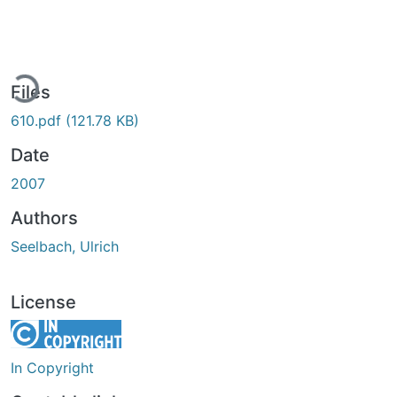
ding...
Files
610.pdf
(121.78 KB)
Date
2007
Authors
Seelbach, Ulrich
License
In Copyright