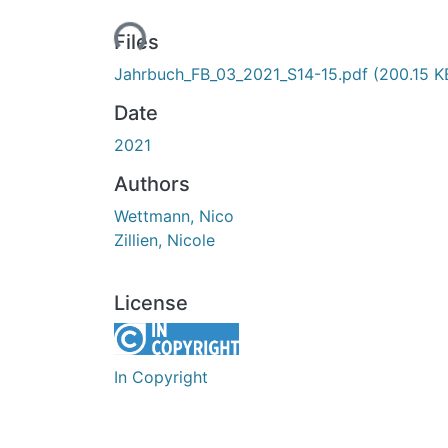
Loading...
Files
Jahrbuch_FB_03_2021_S14-15.pdf
(200.15 K
Date
2021
Authors
Wettmann, Nico
Zillien, Nicole
License
In Copyright