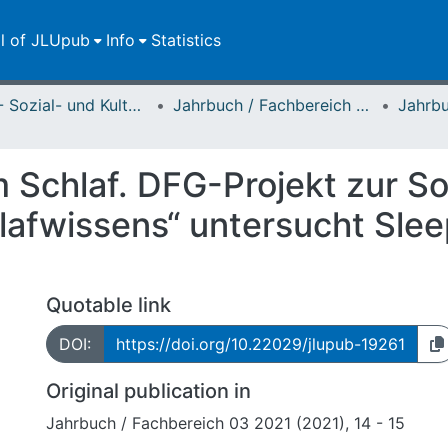
ll of JLUpub
Info
Statistics
FB 03 - Sozial- und Kulturwissenschaften
Jahrbuch / Fachbereich 03, Justus-Liebig-Universität Gießen
 Schlaf. DFG-Projekt zur So
lafwissens“ untersucht Slee
Quotable link
DOI:
https://doi.org/10.22029/jlupub-19261
Original publication in
Jahrbuch / Fachbereich 03 2021 (2021), 14 - 15