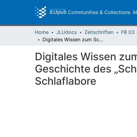
Communities & Collections
A
Home
JLUdocs
Zeitschriften
Digitales Wissen zum Schlaf. DFG-Projekt zur Soziologie und Geschichte des „Schlafwissens“ untersucht Sleeptracking und Schlaflabore
Digitales Wissen zum
Geschichte des „Sch
Schlaflabore