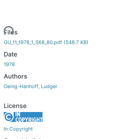
ading...
Files
GU_11_1978_1_S68_80.pdf
(548.7 KB)
Date
1978
Authors
Oeing-Hanhoff, Ludger
License
In Copyright