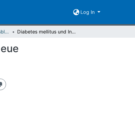
Log In
Giessener Universitätsblätter 34/35 (2001/02)
Diabetes mellitus und Inselzelltransplantation - neue Heilungschancen für eine Volkskrankheit?
neue