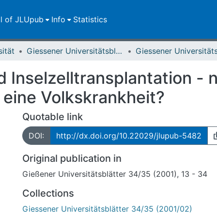
ll of JLUpub
Info
Statistics
sität
Giessener Universitätsblätter
d Inselzelltransplantation - 
 eine Volkskrankheit?
Quotable link
DOI:
http://dx.doi.org/10.22029/jlupub-5482
Original publication in
Gießener Universitätsblätter 34/35 (2001), 13 - 34
Collections
Giessener Universitätsblätter 34/35 (2001/02)