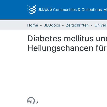
Communities & Collections
A
Home
JLUdocs
Zeitschriften
Univer
Diabetes mellitus un
Heilungschancen für
Loading...
Files