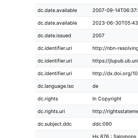
dc.date.available
2007-09-14T06:37
dc.date.available
2023-06-30T05:43
dc.date.issued
2007
dc.identifier.uri
http://nbn-resolvi
dc.identifier.uri
https://jlupub.ub.u
dc.identifier.uri
http://dx.doi.org/
dc.language.iso
de
dc.rights
In Copyright
dc.rights.uri
http://rightsstatem
dc.subject.ddc
ddc:090
Hs 876 : Salomons 