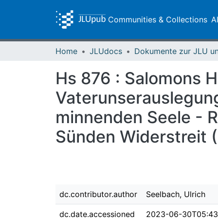
Communities & Collections
A
Home
JLUdocs
Hs 876 : Salomons H
Vaterunserauslegung
minnenden Seele - R
Sünden Widerstreit 
dc.contributor.author
Seelbach, Ulrich
dc.date.accessioned
2023-06-30T05:43