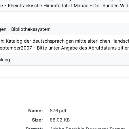
e - Rheinfränkische Himmfelfahrt Mariae - Der Sünden Wide
gen - Bibliothekssystem
ch: Katalog der deutschsprachigen mittelalterlichen Handsch
September2007 - Bitte unter Angabe des Abrufdatums zitier
mlung
Name:
876.pdf
Size:
88.02 KB
Format:
Adobe Portable Document Format