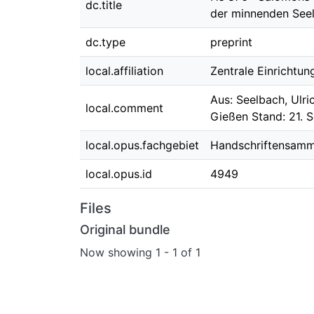
dc.title
der minnenden Seel
dc.type
preprint
local.affiliation
Zentrale Einrichtun
Aus: Seelbach, Ulri
local.comment
Gießen Stand: 21. 
local.opus.fachgebiet
Handschriftensam
local.opus.id
4949
Files
Original bundle
Now showing
1 - 1 of 1