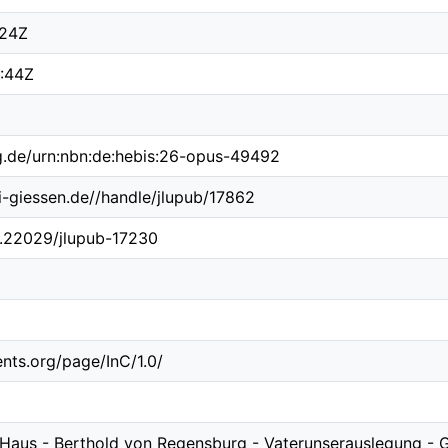
:24Z
:44Z
ng.de/urn:nbn:de:hebis:26-opus-49492
ni-giessen.de//handle/jlupub/17862
10.22029/jlupub-17230
ents.org/page/InC/1.0/
Haus - Berthold von Regensburg - Vaterunserauslegung - 