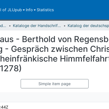
ll of JLUpub
Info
Statistics
Dokumente zur JLU und ihren Sammlungen
Kataloge der Handschriften der Universitätsbibliothek
aus - Berthold von Regensb
 - Gespräch zwischen Chris
heinfränkische Himmfelfahrt
(1278)
Simple item page
:44Z