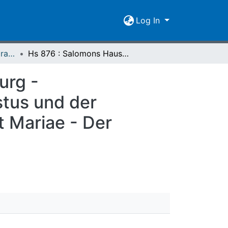
Log In
Katalog der deutschsprachigen mittelalterlichen Handschriften – Seelbach
Hs 876 : Salomons Haus - Berthold von Regensburg - Vaterunserauslegung - Gespräch zwischen Christus und der minnenden Seele - Rheinfränkische Himmfelfahrt Mariae - Der Sünden Widerstreit (1278)
urg -
tus und der
 Mariae - Der