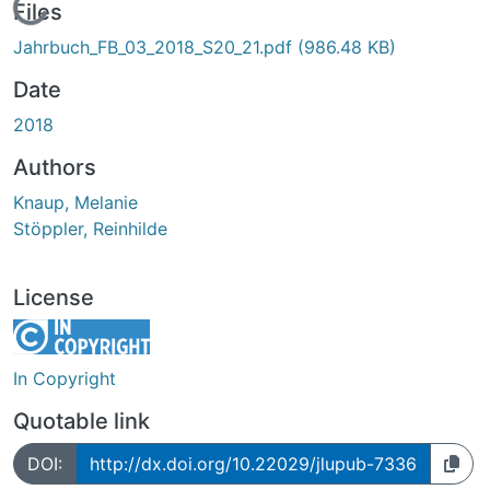
Loading...
Files
Jahrbuch_FB_03_2018_S20_21.pdf
(986.48 KB)
Date
2018
Authors
Knaup, Melanie
Stöppler, Reinhilde
License
In Copyright
Quotable link
DOI:
http://dx.doi.org/10.22029/jlupub-7336