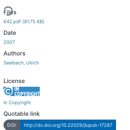
ing...
Files
642.pdf
(81.75 KB)
Date
2007
Authors
Seelbach, Ulrich
License
In Copyright
Quotable link
DOI:
http://dx.doi.org/10.22029/jlupub-17287