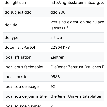
dc.rights.uri
http://rightsstatements.org/pag
dc.subject.ddc
ddc:900
Wer sind eigentlich die Kulaken
dc.title
gewesen?
dc.type
article
dcterms.isPartOf
2230411-3
local.affiliation
Zentren
local.opus.fachgebiet
Gießener Zentrum Östliches E
local.opus.id
9688
local.source.epage
92
local.source.journaltitle
Gießener Universitätsblätter
local.source.number
2