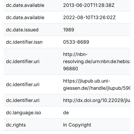
dc.date.available
2013-06-20T11:28:38Z
dc.date.available
2022-08-10T13:26:02Z
dc.date.issued
1989
dc.identifier.issn
0533-8689
http://nbn-
dc.identifier.uri
resolving.de/urn:nbn:de:hebis:
96880
https://jlupub.ub.uni-
dc.identifier.uri
giessen.de//handle/jlupub/590
dc.identifier.uri
http://dx.doi.org/10.22029/jlu
dc.language.iso
de
dc.rights
In Copyright