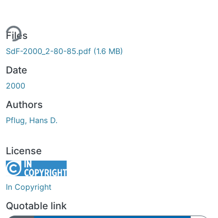
ing...
Files
SdF-2000_2-80-85.pdf
(1.6 MB)
Date
2000
Authors
Pflug, Hans D.
License
In Copyright
Quotable link