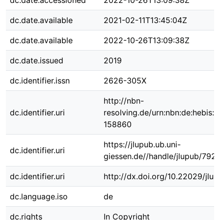
dc.date.accessioned
2022-10-26T13:09:38Z
dc.date.available
2021-02-11T13:45:04Z
dc.date.available
2022-10-26T13:09:38Z
dc.date.issued
2019
dc.identifier.issn
2626-305X
http://nbn-
dc.identifier.uri
resolving.de/urn:nbn:de:hebis:
158860
https://jlupub.ub.uni-
dc.identifier.uri
giessen.de//handle/jlupub/792
dc.identifier.uri
http://dx.doi.org/10.22029/jlu
dc.language.iso
de
dc.rights
In Copyright