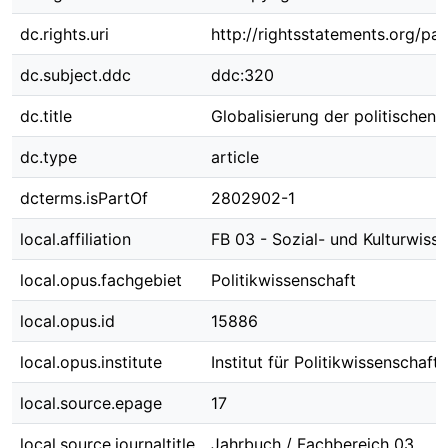
dc.rights.uri
http://rightsstatements.org/pag
dc.subject.ddc
ddc:320
dc.title
Globalisierung der politischen 
dc.type
article
dcterms.isPartOf
2802902-1
local.affiliation
FB 03 - Sozial- und Kulturwiss
local.opus.fachgebiet
Politikwissenschaft
local.opus.id
15886
local.opus.institute
Institut für Politikwissenschaft
local.source.epage
17
local.source.journaltitle
Jahrbuch / Fachbereich 03