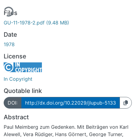
ing...
Files
GU-11-1978-2.pdf
(9.48 MB)
Date
1978
License
In Copyright
Quotable link
DOI:
http://dx.doi.org/10.22029/jlupub-5133
Abstract
Paul Meimberg zum Gedenken. Mit Beiträgen von Karl
Alewell, Vera Rüdiger, Hans Görnert, George Turner,