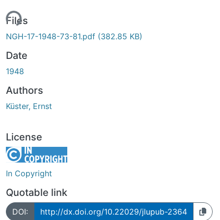
ing...
Files
NGH-17-1948-73-81.pdf
(382.85 KB)
Date
1948
Authors
Küster, Ernst
License
In Copyright
Quotable link
DOI:
http://dx.doi.org/10.22029/jlupub-2364