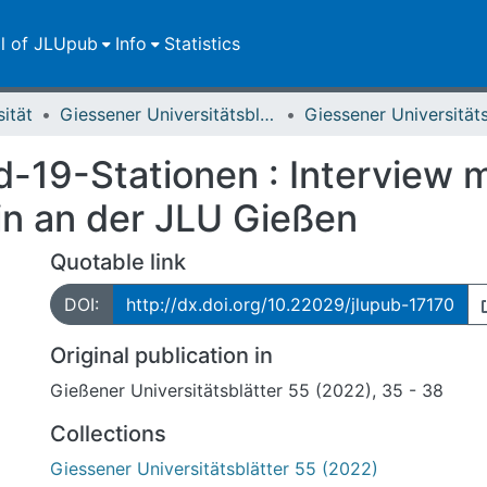
ll of JLUpub
Info
Statistics
sität
Giessener Universitätsblätter
-19-Stationen : Interview m
in an der JLU Gießen
Quotable link
DOI:
http://dx.doi.org/10.22029/jlupub-17170
Original publication in
Gießener Universitätsblätter 55 (2022), 35 - 38
Collections
Giessener Universitätsblätter 55 (2022)