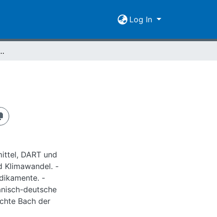
Log In
s Winter 2012/2013
mittel, DART und
d Klimawandel. -
dikamente. -
kanisch-deutsche
chte Bach der