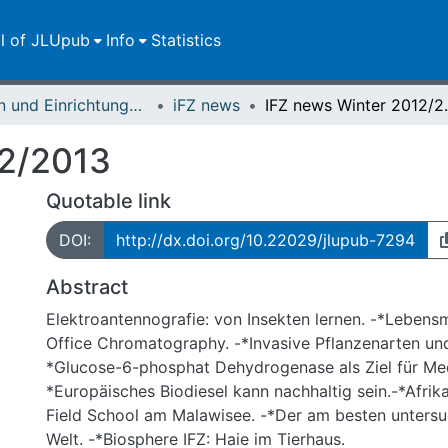
ll of JLUpub
Info
Statistics
Zentren und Einrichtungen der JLU
iFZ news
IFZ new
12/2013
Quotable link
DOI:
http://dx.doi.org/10.22029/jlupub-7294
Abstract
Elektroantennografie: von Insekten lernen. -*Lebens
Office Chromatography. -*Invasive Pflanzenarten un
*Glucose-6-phosphat Dehydrogenase als Ziel für Me
*Europäisches Biodiesel kann nachhaltig sein.-*Afri
Field School am Malawisee. -*Der am besten untersu
Welt. -*Biosphere IFZ: Haie im Tierhaus.