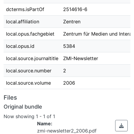
dcterms.isPartOf
2514616-6
local.affiliation
Zentren
local.opus.fachgebiet
Zentrum für Medien und Interak
local.opus.id
5384
local.source.journaltitle
ZMI-Newsletter
local.source.number
2
local.source.volume
2006
Files
Original bundle
Now showing
1 - 1 of 1
Name:
zmi-newsletter2_2006.pdf