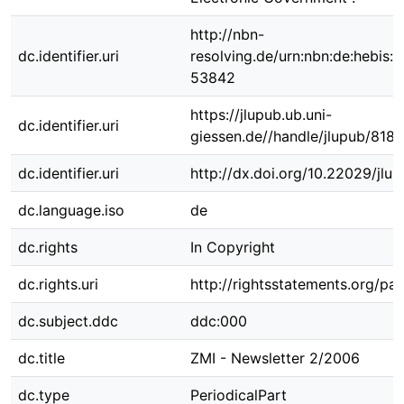
http://nbn-
dc.identifier.uri
resolving.de/urn:nbn:de:hebis:
53842
https://jlupub.ub.uni-
dc.identifier.uri
giessen.de//handle/jlupub/8180
dc.identifier.uri
http://dx.doi.org/10.22029/jlu
dc.language.iso
de
dc.rights
In Copyright
dc.rights.uri
http://rightsstatements.org/pag
dc.subject.ddc
ddc:000
dc.title
ZMI - Newsletter 2/2006
dc.type
PeriodicalPart