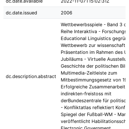
dc.date.available
2022-11-07T15:02:31Z
dc.date.issued
2006
Wettbewerbsspiele - Band 3 de
Reihe Interaktiva - Forschungs
Educational Linguistics gegrün
Wettbewerb zur wissenschaftli
Präsentation im Rahmen des Un
Jubiläums - Virtuelle Ausstellu
Geschichte der politischen Bild
Multimedia-Zeitleiste zum
dc.description.abstract
Mitbestimmungsgesetz von 197
Erfolgreiche Zusammenarbeit 
indirekten-freistoss mit
derBundeszentrale für politisc
- Konfliktatlas reflektiert Konfl
Spiegel der Fußball-WM - Marti
veröffentlicht Habilitationsschr
Electronic Government .