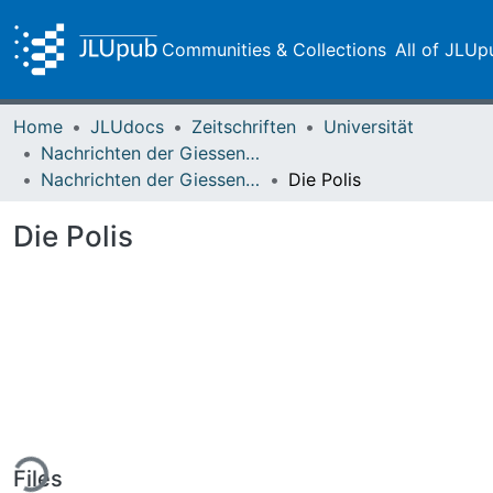
Communities & Collections
All of JLUp
Home
JLUdocs
Zeitschriften
Universität
Nachrichten der Giessener Hochschulgesellschaft
Nachrichten der Giessener Hochschulgesellschaft Vol. 12 (1938)
Die Polis
Die Polis
ing...
Files