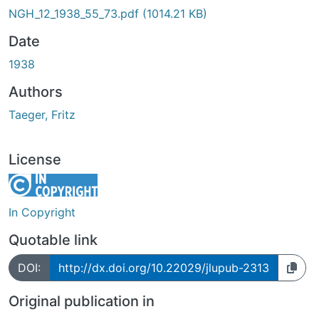
NGH_12_1938_55_73.pdf
(1014.21 KB)
Date
1938
Authors
Taeger, Fritz
License
In Copyright
Quotable link
DOI:
http://dx.doi.org/10.22029/jlupub-2313
Original publication in