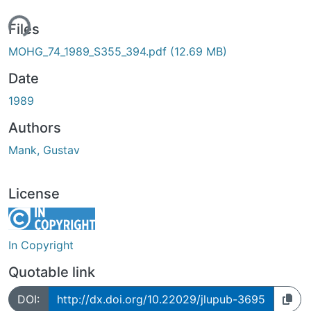
ing...
Files
MOHG_74_1989_S355_394.pdf
(12.69 MB)
Date
1989
Authors
Mank, Gustav
License
In Copyright
Quotable link
DOI:
http://dx.doi.org/10.22029/jlupub-3695