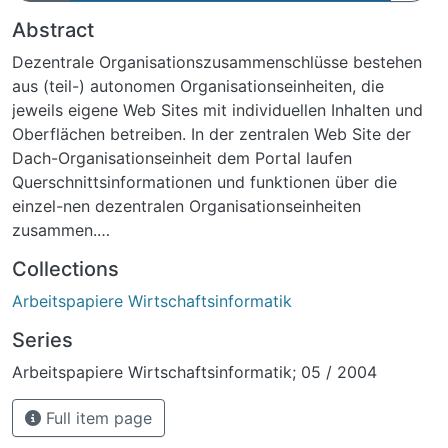
Abstract
Dezentrale Organisationszusammenschlüsse bestehen
aus (teil-) autonomen Organisationseinheiten, die
jeweils eigene Web Sites mit individuellen Inhalten und
Oberflächen betreiben. In der zentralen Web Site der
Dach-Organisationseinheit dem Portal laufen
Querschnittsinformationen und funktionen über die
einzel-nen dezentralen Organisationseinheiten
zusammen.
Das Angebot von Allgemein-Informationen und Links zu
Collections
den dezentralen Organisationseinheiten ist dabei nur
Arbeitspapiere Wirtschaftsinformatik
eine Grundaufgabe eines Portals. Darüber hinaus wird
ein Portal für den Besucher umso nutzbringender sein,
Series
je mehr gebündelte Informationen und Funktionen zu
Arbeitspapiere Wirtschaftsinformatik; 05 / 2004
den dezentralen Organisationseinheiten im Portal
konsistent integriert werden. Mit zeitsparenden One-
Full item page
stop visits auf dem Portal sollen die Besucher
möglichst umfassend, komprimiert, übersichtlich und