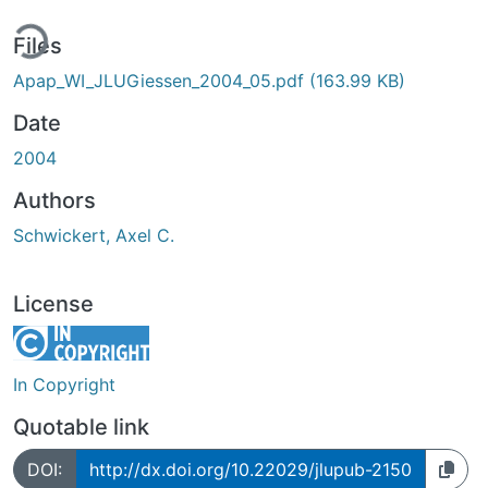
ding...
Files
Apap_WI_JLUGiessen_2004_05.pdf
(163.99 KB)
Date
2004
Authors
Schwickert, Axel C.
License
In Copyright
Quotable link
DOI:
http://dx.doi.org/10.22029/jlupub-2150