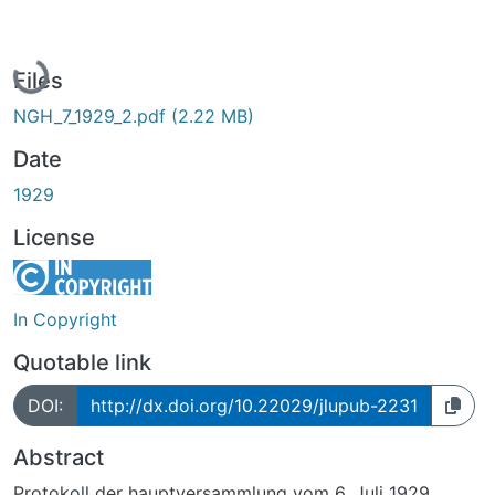
Loading...
Files
NGH_7_1929_2.pdf
(2.22 MB)
Date
1929
License
In Copyright
Quotable link
DOI:
http://dx.doi.org/10.22029/jlupub-2231
Abstract
Protokoll der hauptversammlung vom 6. Juli 1929.