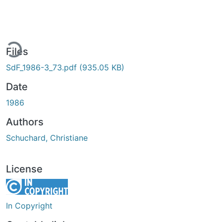
ding...
Files
SdF_1986-3_73.pdf
(935.05 KB)
Date
1986
Authors
Schuchard, Christiane
License
In Copyright