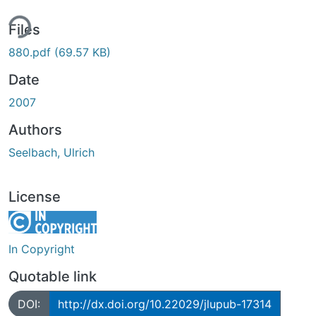
ing...
Files
880.pdf
(69.57 KB)
Date
2007
Authors
Seelbach, Ulrich
License
In Copyright
Quotable link
DOI:
http://dx.doi.org/10.22029/jlupub-17314