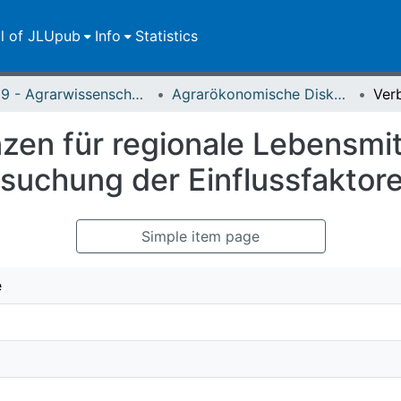
ll of JLUpub
Info
Statistics
FB 09 - Agrarwissenschaften, Ökotrophologie und Umweltmanagement
Agrarökonomische Diskussionsbeiträge = Discussion papers in agricultural economics
en für regionale Lebensmitt
rsuchung der Einflussfaktor
Simple item page
e