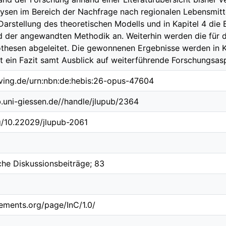
ysen im Bereich der Nachfrage nach regionalen Lebensmitte
e Darstellung des theoretischen Modells und in Kapitel 4 di
 der angewandten Methodik an. Weiterhin werden die für d
hesen abgeleitet. Die gewonnenen Ergebnisse werden in Ka
gt ein Fazit samt Ausblick auf weiterführende Forschungsas
lving.de/urn:nbn:de:hebis:26-opus-47604
ub.uni-giessen.de//handle/jlupub/2364
rg/10.22029/jlupub-2061
he Diskussionsbeiträge; 83
tements.org/page/InC/1.0/