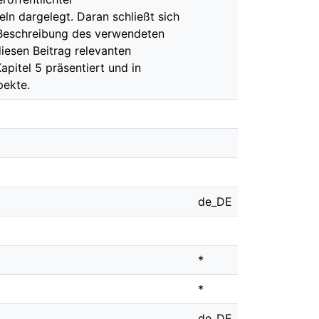
ln dargelegt. Daran schließt sich
e Beschreibung des verwendeten
iesen Beitrag relevanten
pitel 5 präsentiert und in
pekte.
de_DE
*
*
de_DE