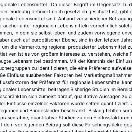
egionale Lebensmittel . Da dieser Begriff im Gegensatz zu
der eindeutig definiert noch gesetzlich geschützt ist, gib
gionale Lebensmittel sind. Anhand verschiedener Befragung
braucher unter regionalen Lebensmitteln vornehmlich solche
men, in dem sie selbst leben, und zudem vorwiegend unverar
ber auch auf europäischer Ebene, sind in den letzten Jahren
 um die Vermarktung regional produzierter Lebensmittel zu 
tiativen ist es von großem Interesse zu verstehen, welche 
zeugte Lebensmittel bestimmen. Mit der Kenntnis der Einflus
uchergruppen zu identifizieren, die eine Präferenz aufweis
e Einfluss ausübenden Faktoren bei Marketingmaßnahmen
flussfaktoren der Präferenz für regionale Lebensmittel kann
ionaler Lebensmittel beitragen.Bisherige Studien im Berei
eschränkten sich zumeist darauf, qualitative Aussagen zu de
der Einflüsse einzelner Faktoren wurde selten quantifizier
egionen und Bundesländer beschränkt. Bislang fehlten som
räsentative, quantitative Studien zu den Einflussfaktoren 
it dem vorliegenden Beitrag soll diese Forschungslücke ge
and der Forschung anhand einer Literaturübersicht bisher ve