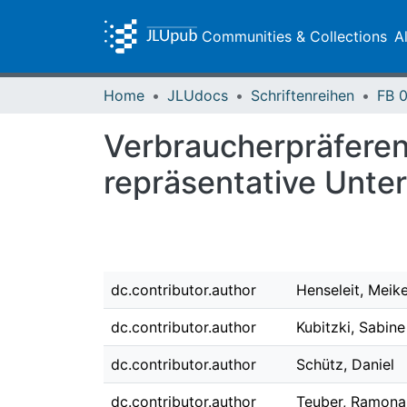
Communities & Collections
A
Home
JLUdocs
Schriftenreihen
Verbraucherpräferenz
repräsentative Unte
dc.contributor.author
Henseleit, Meik
dc.contributor.author
Kubitzki, Sabine
dc.contributor.author
Schütz, Daniel
dc.contributor.author
Teuber, Ramona