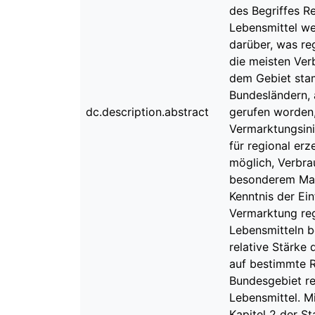
des Begriffes R
Lebensmittel we
darüber, was re
die meisten Ver
dem Gebiet stam
Bundesländern, a
dc.description.abstract
gerufen worden,
Vermarktungsini
für regional er
möglich, Verbra
besonderem Maß
Kenntnis der Ein
Vermarktung reg
Lebensmitteln b
relative Stärke 
auf bestimmte R
Bundesgebiet rep
Lebensmittel. M
Kapitel 2 der St