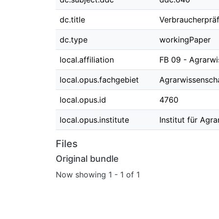
dc.title
Verbraucherpräf
dc.type
workingPaper
local.affiliation
FB 09 - Agrarw
local.opus.fachgebiet
Agrarwissensc
local.opus.id
4760
local.opus.institute
Institut für Agr
Files
Original bundle
Now showing
1 - 1 of 1