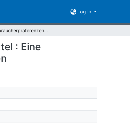
Log In
Verbraucherpräferenzen für regionale Lebensmittel : Eine repräsentative Untersuchung der Einflussfaktoren
el : Eine
en