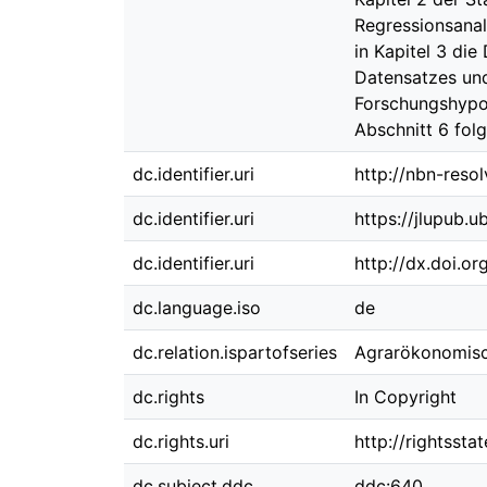
Regressionsanal
in Kapitel 3 di
Datensatzes und
Forschungshypot
Abschnitt 6 fol
dc.identifier.uri
http://nbn-reso
dc.identifier.uri
https://jlupub.
dc.identifier.uri
http://dx.doi.o
dc.language.iso
de
dc.relation.ispartofseries
Agrarökonomisc
dc.rights
In Copyright
dc.rights.uri
http://rightssta
dc.subject.ddc
ddc:640