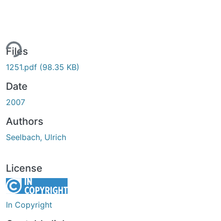
ing...
Files
1251.pdf
(98.35 KB)
Date
2007
Authors
Seelbach, Ulrich
License
In Copyright