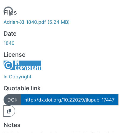
ing...
Files
Adrian-XI-1840.pdf
(5.24 MB)
Date
1840
License
In Copyright
Quotable link
DOI:
http://dx.doi.org/10.22029/jlupub-17447
Notes