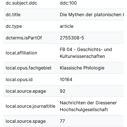
dc.subject.ddc
ddc:100
dc.title
Die Mythen der platonischen D
dc.type
article
dcterms.isPartOf
2755308-5
FB 04 - Geschichts- und
local.affiliation
Kulturwissenschaften
local.opus.fachgebiet
Klassische Philologie
local.opus.id
10164
local.source.epage
92
Nachrichten der Giessener
local.source.journaltitle
Hochschulgesellschaft
local.source.spage
77