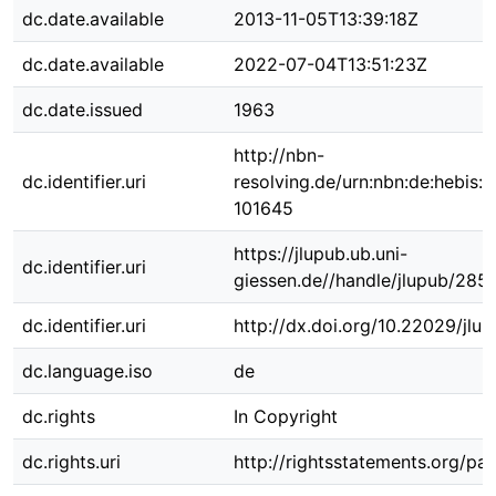
dc.date.available
2013-11-05T13:39:18Z
dc.date.available
2022-07-04T13:51:23Z
dc.date.issued
1963
http://nbn-
dc.identifier.uri
resolving.de/urn:nbn:de:hebis:
101645
https://jlupub.ub.uni-
dc.identifier.uri
giessen.de//handle/jlupub/285
dc.identifier.uri
http://dx.doi.org/10.22029/jlu
dc.language.iso
de
dc.rights
In Copyright
dc.rights.uri
http://rightsstatements.org/pag