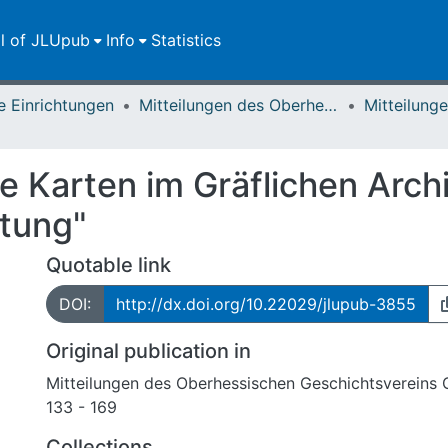
ll of JLUpub
Info
Statistics
e Einrichtungen
Mitteilungen des Oberhessischen Geschichtsvereins Gießen
e Karten im Gräflichen Arch
tung"
Quotable link
DOI:
http://dx.doi.org/10.22029/jlupub-3855
Original publication in
Mitteilungen des Oberhessischen Geschichtsvereins 
133 - 169
Collections