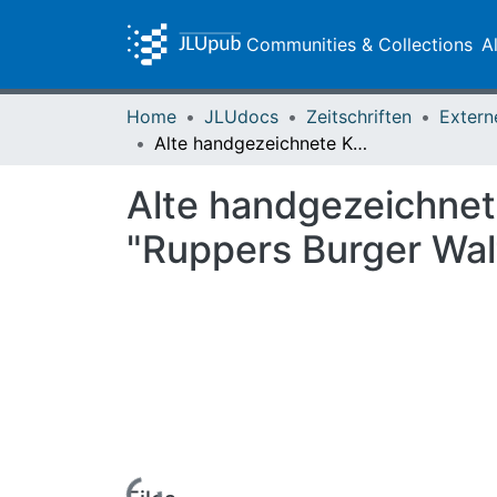
Communities & Collections
A
Home
JLUdocs
Zeitschriften
Extern
Alte handgezeichnete Karten im Gräflichen Archiv zu Laubach: Die "Ruppers Burger Waltung"
Alte handgezeichnet
"Ruppers Burger Wal