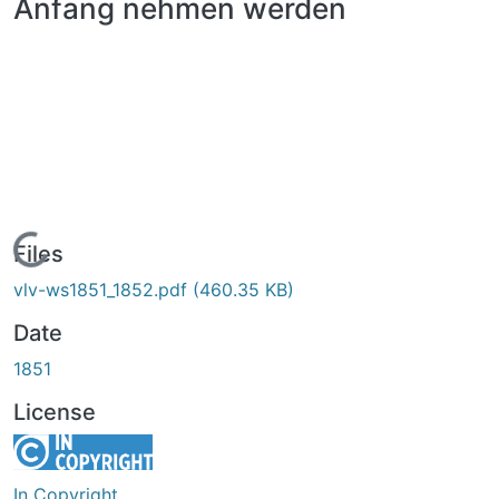
Anfang nehmen werden
Loading...
Files
vlv-ws1851_1852.pdf
(460.35 KB)
Date
1851
License
In Copyright