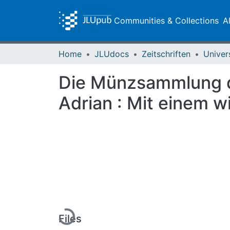
Communities & Collections
A
Home
JLUdocs
Zeitschriften
Univer
Die Münzsammlung de
Adrian : Mit einem w
Loading...
Files