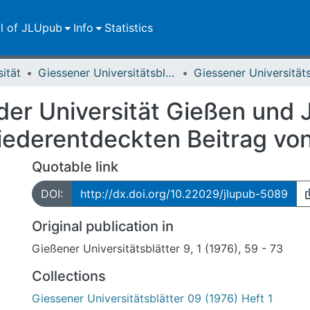
ll of JLUpub
Info
Statistics
sität
Giessener Universitätsblätter
r Universität Gießen und J
iederentdeckten Beitrag von
Quotable link
DOI:
http://dx.doi.org/10.22029/jlupub-5089
Original publication in
Gießener Universitätsblätter 9, 1 (1976), 59 - 73
Collections
Giessener Universitätsblätter 09 (1976) Heft 1