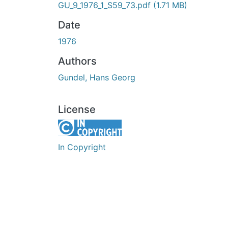
GU_9_1976_1_S59_73.pdf
(1.71 MB)
Date
1976
Authors
Gundel, Hans Georg
License
In Copyright