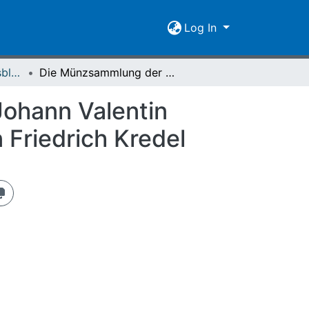
Log In
Giessener Universitätsblätter 09 (1976) Heft 1
Die Münzsammlung der Universität Gießen und Johann Valentin Adrian : Mit einem wiederentdeckten Beitrag von Friedrich Kredel
ohann Valentin
 Friedrich Kredel