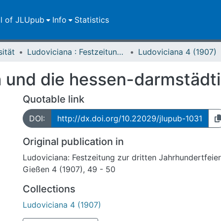
ll of JLUpub
Info
Statistics
sität
Ludoviciana : Festzeitung zur dritten Jahrhundertfeier der Universität Gießen
Ludoviciana 4 (1907)
h und die hessen-darmstädti
Quotable link
DOI:
http://dx.doi.org/10.22029/jlupub-1031
Original publication in
Ludoviciana: Festzeitung zur dritten Jahrhundertfeier
Gießen 4 (1907), 49 - 50
Collections
Ludoviciana 4 (1907)