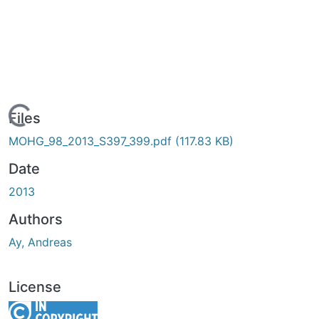
Loading...
Files
MOHG_98_2013_S397_399.pdf
(117.83 KB)
Date
2013
Authors
Ay, Andreas
License