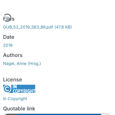
ding...
Files
GUB_52_2019_S83_86.pdf
(47.8 KB)
Date
2019
Authors
Nagel, Anne (Hrsg.)
License
In Copyright
Quotable link