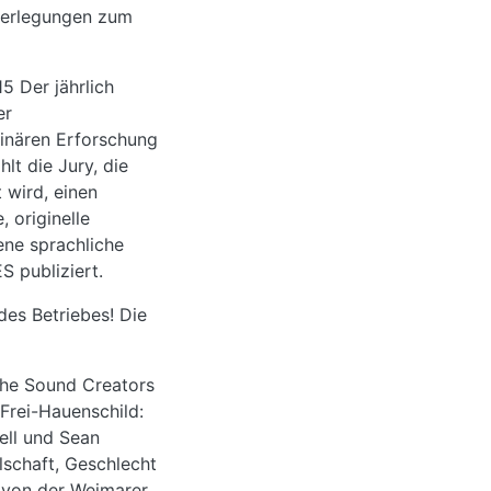
berlegungen zum
Der jährlich
er
inären Erforschung
lt die Jury, die
 wird, einen
, originelle
ene sprachliche
S publiziert.
des Betriebes! Die
he Sound Creators
Frei-Hauenschild:
ell und Sean
lschaft, Geschlecht
 von der Weimarer