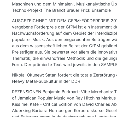
Maschinen und dem Minimalen". Musikanalytische Ü
Techno-Projekt The Brandt Brauer Frick Ensemble
AUSGEZEICHNET MIT DEM GFPM-FÖRDERPREIS 2015 
vergebene Förderpreis der GfPM ist ein Instrument d
Nachwuchsförderung auf dem Gebiet der interdiszipl
populärer Musik. Aus den eingereichten Beiträgen wäh
aus dem wissenschaftlichen Beirat der GfPM gebildet
Preisträger aus. Sie bewertet vor allem die innovative
Thematik, die einwandfreie Methodik und die gelung
Form. Der prämierte Text wird jeweils in den SAMPLE
Nikolai Okunew: Satan fordert die totale Zerstörung 
Heavy Metal-Subkultur in der DDR
REZENSIONEN Benjamin Burkhart: Vibe Merchants: T
of Jamaican Popular Music von Ray Hitchins Markus 
Kiss me, Kate - Critical Edition von David Charles Ab
Alderking Barbara Hornberger: Körperdiskurse. Gesel
und Entgrenzungen in deutschsprachigen Liedtexten