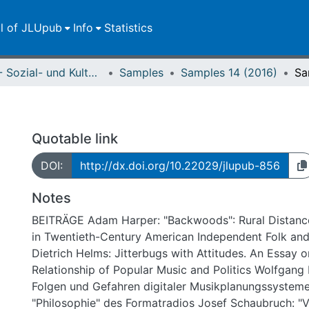
ll of JLUpub
Info
Statistics
FB 03 - Sozial- und Kulturwissenschaften
Samples
Samples 14 (2016)
Sa
Quotable link
DOI:
http://dx.doi.org/10.22029/jlupub-856
Notes
BEITRÄGE Adam Harper: "Backwoods": Rural Distance
in Twentieth-Century American Independent Folk an
Dietrich Helms: Jitterbugs with Attitudes. An Essay 
Relationship of Popular Music and Politics Wolfgang
Folgen und Gefahren digitaler Musikplanungssysteme
"Philosophie" des Formatradios Josef Schaubruch: "