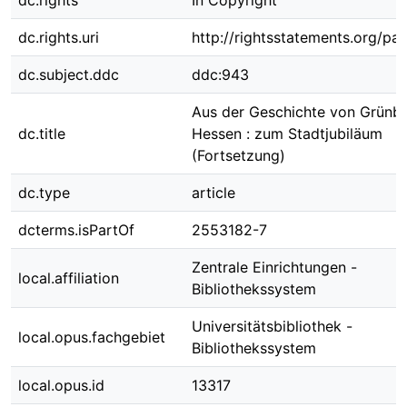
dc.rights
In Copyright
dc.rights.uri
http://rightsstatements.org/pag
dc.subject.ddc
ddc:943
Aus der Geschichte von Grünbe
dc.title
Hessen : zum Stadtjubiläum
(Fortsetzung)
dc.type
article
dcterms.isPartOf
2553182-7
Zentrale Einrichtungen -
local.affiliation
Bibliothekssystem
Universitätsbibliothek -
local.opus.fachgebiet
Bibliothekssystem
local.opus.id
13317