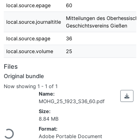
local.source.epage
60
Mitteilungen des Oberhessisch
local.source.journaltitle
Geschichtsvereins Gießen
local.source.spage
36
local.source.volume
25
Files
Original bundle
Now showing
1 - 1 of 1
Name:
MOHG_25_1923_S36_60.pdf
Size:
8.84 MB
ading...
Format:
Adobe Portable Document