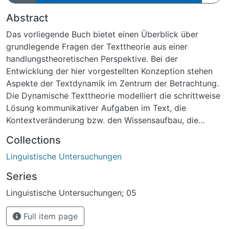
Abstract
Das vorliegende Buch bietet einen Überblick über
grundlegende Fragen der Texttheorie aus einer
handlungstheoretischen Perspektive. Bei der
Entwicklung der hier vorgestellten Konzeption stehen
Aspekte der Textdynamik im Zentrum der Betrachtung.
Die Dynamische Texttheorie modelliert die schrittweise
Lösung kommunikativer Aufgaben im Text, die
Kontextveränderung bzw. den Wissensaufbau, die
lokale und globale Sequenzierung und ihre Varianten
Collections
sowie die Dynamik der Themenbehandlung. Dabei
Linguistische Untersuchungen
werden die Prinzipien und Verfahren der
Textorganisation als Ressourcen verstanden, die die
Series
Textproduzenten und Textrezipienten nutzen, um Texte
Linguistische Untersuchungen; 05
herzustellen und zu verstehen. Die Strukturen der
entstehenden Texte sind das Produkt der Anwendung
Full item page
dieser Verfahren.