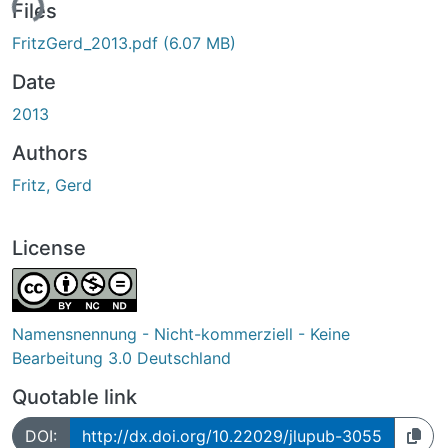
ing...
Files
FritzGerd_2013.pdf
(6.07 MB)
Date
2013
Authors
Fritz, Gerd
License
Namensnennung - Nicht-kommerziell - Keine
Bearbeitung 3.0 Deutschland
Quotable link
DOI:
http://dx.doi.org/10.22029/jlupub-3055