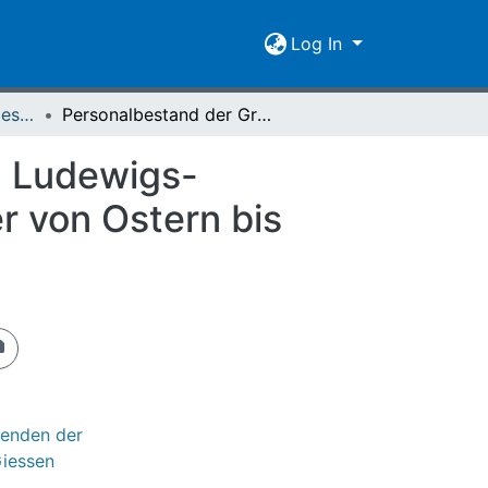
Log In
[1837-1916] Personalbestand / Verzeichnis der Studirenden der Großherzoglich Hessischen Ludwigs-Universität zu Giessen
Personalbestand der Großherzoglich Hessischen Ludewigs-Universität zu Giessen für das Sommer-Semester von Ostern bis Michaelis 1837
n Ludewigs-
r von Ostern bis
renden der
Giessen