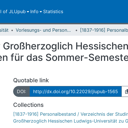
ll of JLUpub
Info
Statistics
sität
Vorlesungs- und Personalverzeichnis / Justus-Liebig-Universität Gießen
 Großherzoglich Hessische
sen für das Sommer-Semeste
Quotable link
DOI:
http://dx.doi.org/10.22029/jlupub-1565
Collections
[1837-1916] Personalbestand / Verzeichnis der Studi
Großherzoglich Hessischen Ludwigs-Universität zu 