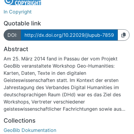
In Copyright
Quotable link
DOI:
http://dx.doi.org/10.22029/jlupub-7859
Abstract
Am 25. März 2014 fand in Passau der vom Projekt
GeoBib veranstaltete Workshop Geo-Humanities:
Karten, Daten, Texte in den digitalen
Geisteswissenschaften statt. Im Kontext der ersten
Jahrestagung des Verbandes Digital Humanities im
deutschsprachigen Raum (DHd) war es das Ziel des
Workshops, Vertreter verschiedener
geisteswissenschaftlicher Fachrichtungen sowie aus
Geographie, Informatik, Geoinformatik und den Digital
Collections
Humani-ties zusammenzubringen. Gemeinsam sollten
GeoBib Dokumentation
aktuelle Arbeiten an den Schnittstellen zwi-schen den