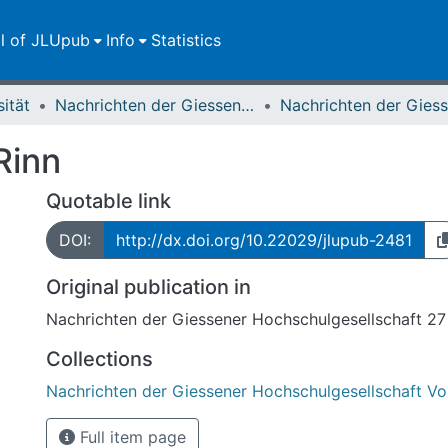
ll of JLUpub
Info
Statistics
sität
Nachrichten der Giessener Hochschulgesellschaft
Rinn
Quotable link
DOI:
http://dx.doi.org/10.22029/jlupub-2481
Original publication in
Nachrichten der Giessener Hochschulgesellschaft 27
Collections
Nachrichten der Giessener Hochschulgesellschaft Vol
Full item page