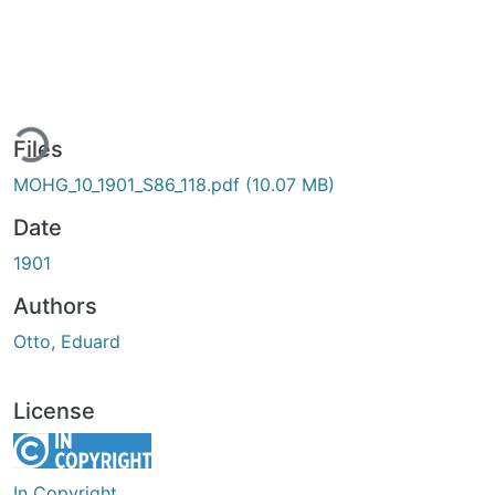
ing...
Files
MOHG_10_1901_S86_118.pdf
(10.07 MB)
Date
1901
Authors
Otto, Eduard
License
In Copyright