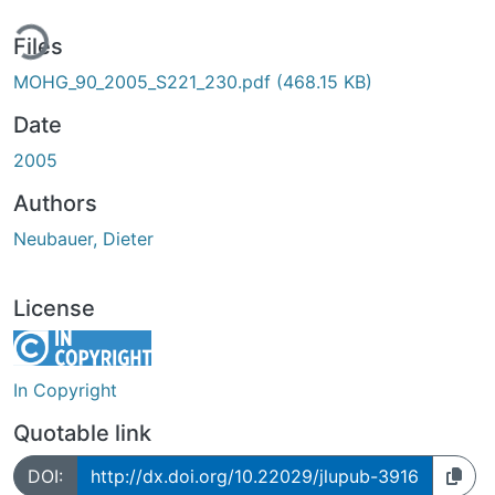
ing...
Files
MOHG_90_2005_S221_230.pdf
(468.15 KB)
Date
2005
Authors
Neubauer, Dieter
License
In Copyright
Quotable link
DOI:
http://dx.doi.org/10.22029/jlupub-3916