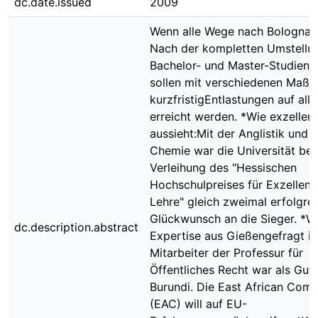
dc.date.issued
2009
Wenn alle Wege nach Bologna f
Nach der kompletten Umstellu
Bachelor- und Master-Studien
sollen mit verschiedenen Maß
kurzfristigEntlastungen auf alle
erreicht werden. *Wie exzellen
aussieht:Mit der Anglistik und 
Chemie war die Universität bei
Verleihung des "Hessischen
Hochschulpreises für Exzellenz
Lehre" gleich zweimal erfolgrei
Glückwunsch an die Sieger. *W
dc.description.abstract
Expertise aus Gießengefragt ist
Mitarbeiter der Professur für
Öffentliches Recht war als Guta
Burundi. Die East African Com
(EAC) will auf EU-