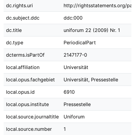
dc.rights.uri
http://rightsstatements.org/pag
dc.subject.ddc
ddc:000
dc.title
uniforum 22 (2009) Nr. 1
dc.type
PeriodicalPart
dcterms.isPartOf
2147177-0
local.affiliation
Universität
local.opus.fachgebiet
Universität, Pressestelle
local.opus.id
6910
local.opus.institute
Pressestelle
local.source.journaltitle
Uniforum
local.source.number
1