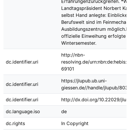
Erfahrungenzurückgreifen. *W
Landtagspräsident Norbert Ka
selbst Hand anlegte: Einblicke i
Berufswelt sind im Feinmechan
Ausbildungszentrum möglich.D
offizielle Einweihung erfolgte 
Wintersemester.
http://nbn-
dc.identifier.uri
resolving.de/urn:nbn:de:hebis:
69101
https://jlupub.ub.uni-
dc.identifier.uri
giessen.de//handle/jlupub/803
dc.identifier.uri
http://dx.doi.org/10.22029/jlu
dc.language.iso
de
dc.rights
In Copyright