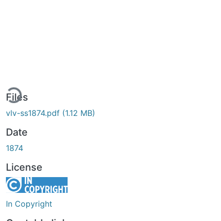
ding...
Files
vlv-ss1874.pdf
(1.12 MB)
Date
1874
License
In Copyright