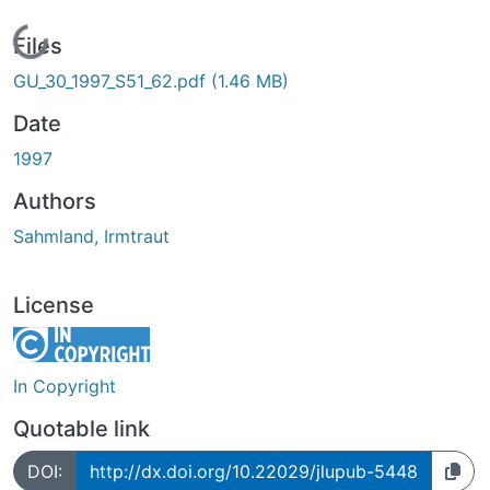
Loading...
Files
GU_30_1997_S51_62.pdf
(1.46 MB)
Date
1997
Authors
Sahmland, Irmtraut
License
In Copyright
Quotable link
DOI:
http://dx.doi.org/10.22029/jlupub-5448