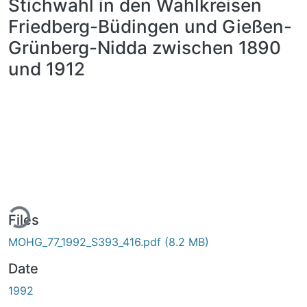
Stichwahl in den Wahlkreisen
Friedberg-Büdingen und Gießen-
Grünberg-Nidda zwischen 1890
und 1912
ding...
Files
MOHG_77_1992_S393_416.pdf
(8.2 MB)
Date
1992