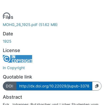
ding...
Files
MOHG_26_1925.pdf
(51.62 MB)
Date
1925
License
In Copyright
Quotable link
DOI:
http://dx.doi.org/10.22029/jlupub-3378
Abstract
Eck, Johannes: Butzbacher und Licher Studenten vom