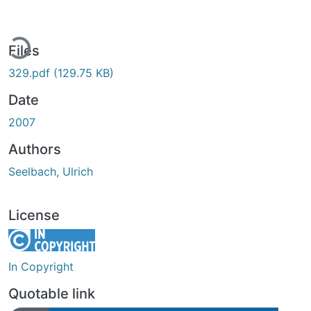
ding...
Files
329.pdf
(129.75 KB)
Date
2007
Authors
Seelbach, Ulrich
License
In Copyright
Quotable link