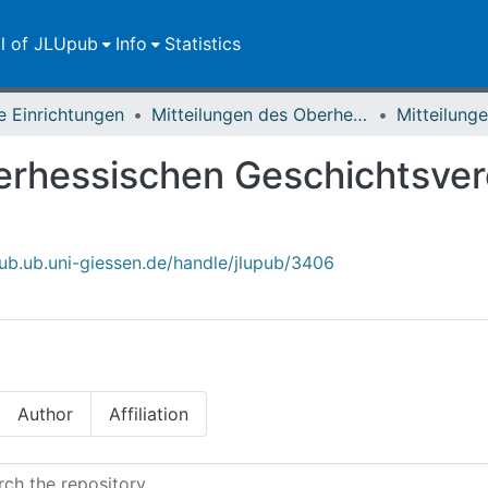
ll of JLUpub
Info
Statistics
e Einrichtungen
Mitteilungen des Oberhessischen Geschichtsvereins Gießen
erhessischen Geschichtsver
upub.ub.uni-giessen.de/handle/jlupub/3406
Author
Affiliation