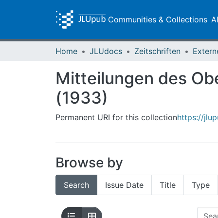
Communities & Collections
A
Home
JLUdocs
Zeitschriften
Extern
Mitteilungen des Ob
(1933)
Permanent URI for this collection
https://jl
Browse by
Search
Issue Date
Title
Type