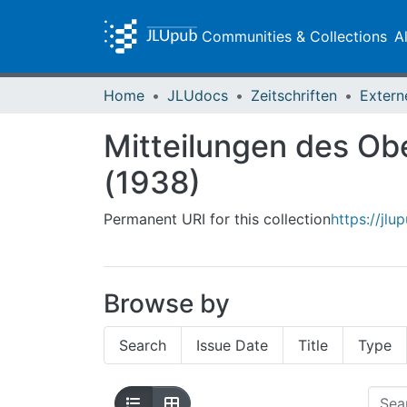
Communities & Collections
A
Home
JLUdocs
Zeitschriften
Extern
Mitteilungen des Ob
(1938)
Permanent URI for this collection
https://jlu
Browse by
Search
Issue Date
Title
Type