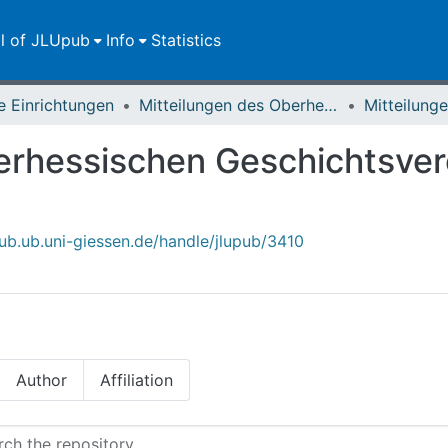
ll of JLUpub
Info
Statistics
e Einrichtungen
Mitteilungen des Oberhessischen Geschichtsvereins Gießen
erhessischen Geschichtsver
pub.ub.uni-giessen.de/handle/jlupub/3410
Author
Affiliation