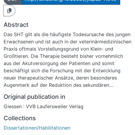
Abstract
Das SHT gilt als die häufigste Todesursache des jungen
Erwachsenen und ist auch in der veterinärmedizinischen
Praxis oftmals Vorstellungsgrund von Klein- und
Großtieren. Die Therapie besteht bisher vornehmlich
aus der Akutversorgung der Patienten und somit
beschäftigt sich die Forschung mit der Entwicklung
neuer therapeutischer Ansätze, deren besonderes
Augenmerk auf der Reduktion des sekundären
Schadenswachstums liegt.Der p75NTR steht im Fokus
Original publication in
dieser Arbeit. Er ist nur während der Synaptogenese
Giessen : VVB Laufersweiler Verlag
vermehrt in Neuronen exprimiert und wird erst infolge
eines SHT erneut hochreguliert. Über die Bindung von
Collections
Neurotrophinen kann er neuronale Apoptose auslösen.
Dissertationen/Habilitationen
Neurotrophine werden als Pro-Form sezerniert und im