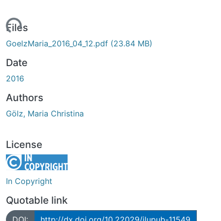
ading...
Files
GoelzMaria_2016_04_12.pdf
(23.84 MB)
Date
2016
Authors
Gölz, Maria Christina
License
In Copyright
Quotable link
DOI:
http://dx.doi.org/10.22029/jlupub-11549