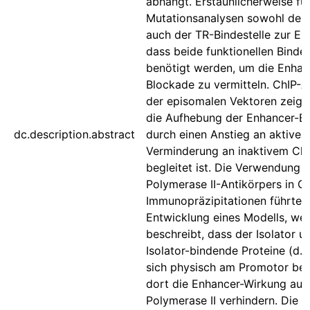
abhängt. Erstaunlicherweise fü
Mutationsanalysen sowohl der
auch der TR-Bindestelle zur Erk
dass beide funktionellen Bindes
benötigt werden, um die Enhan
Blockade zu vermitteln. ChIP-A
der episomalen Vektoren zeigt
die Aufhebung der Enhancer-B
dc.description.abstract
durch einen Anstieg an aktive
Verminderung an inaktivem Ch
begleitet ist. Die Verwendung 
Polymerase II-Antikörpers in C
Immunopräzipitationen führte 
Entwicklung eines Modells, we
beschreibt, dass der Isolator u
Isolator-bindende Proteine (d.
sich physisch am Promotor bef
dort die Enhancer-Wirkung auf
Polymerase II verhindern. Die