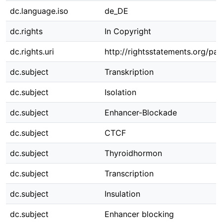
dc.language.iso
de_DE
dc.rights
In Copyright
dc.rights.uri
http://rightsstatements.org/pag
dc.subject
Transkription
dc.subject
Isolation
dc.subject
Enhancer-Blockade
dc.subject
CTCF
dc.subject
Thyroidhormon
dc.subject
Transcription
dc.subject
Insulation
dc.subject
Enhancer blocking