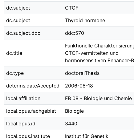
dc.subject
CTCF
dc.subject
Thyroid hormone
dc.subject.ddc
ddc:570
Funktionelle Charakterisierung 
dc.title
CTCF-vermittelten und
hormonsensitiven Enhancer-Bl
dc.type
doctoralThesis
dcterms.dateAccepted
2006-08-18
local.affiliation
FB 08 - Biologie und Chemie
local.opus.fachgebiet
Biologie
local.opus.id
3440
local.opus.institute
Institut für Genetik