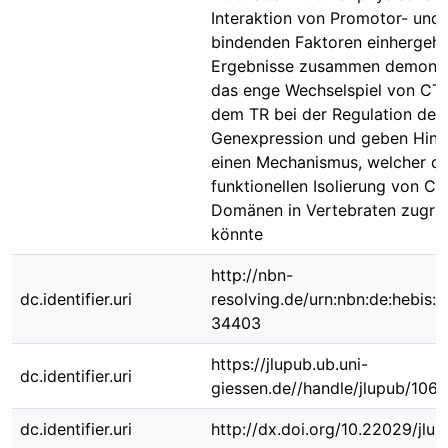
Interaktion von Promotor- und I
bindenden Faktoren einhergeht.
Ergebnisse zusammen demonst
das enge Wechselspiel von CT
dem TR bei der Regulation der
Genexpression und geben Hinw
einen Mechanismus, welcher de
funktionellen Isolierung von C
Domänen in Vertebraten zugru
könnte
http://nbn-
dc.identifier.uri
resolving.de/urn:nbn:de:hebis:
34403
https://jlupub.ub.uni-
dc.identifier.uri
giessen.de//handle/jlupub/106
dc.identifier.uri
http://dx.doi.org/10.22029/jlu