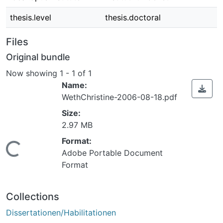
thesis.level
thesis.doctoral
Files
Original bundle
Now showing
1 - 1 of 1
Name:
WethChristine-2006-08-18.pdf
Size:
2.97 MB
Format:
ding...
Adobe Portable Document
Format
Collections
Dissertationen/Habilitationen