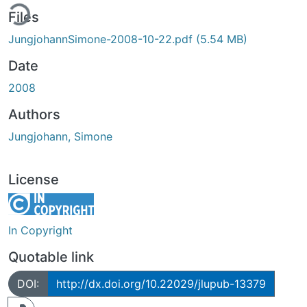
ing...
Files
JungjohannSimone-2008-10-22.pdf
(5.54 MB)
Date
2008
Authors
Jungjohann, Simone
License
In Copyright
Quotable link
DOI:
http://dx.doi.org/10.22029/jlupub-13379