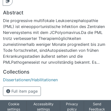
Abstract
Die progressive multifokale Leukoenzephalopathie
(PML) ist eineopportunistische Infektion des Zentralen
Nervensystems mit dem JCPolyomavirus.Da die PML
trotz verbesserter Therapiemöglichkeiten
zumeistinnerhalb weniger Monate progredient bis zum
Tode fortschreitet, sindAutopsiestudien von frühen
Erkrankungsstadien äußerst selten und die
PMLPathogeneseist nur unvollständig bekannt. Es
werden neuropathologischeAutopsiefälle einer frühen
Collections
PML bei einem 55-jährigen (Fall A) und einem 63-
Dissertationen/Habilitationen
jährigen (Fall B) männlichen Patienten dargestellt.
Patient A litt an einerchronischen Niereninsuffizienz,
Full item page
welche eine Peritonealdialyse notwendigmachte. Er
verstarb nach persistierender Peritonitis und
paralytischem Ileusmit anschließender Hemikolektomie
Cookie
Accessibility
Privacy
Send
settings
settings
policy
Feedback
im septischen Kreislaufversagen. DerPatient B litt an